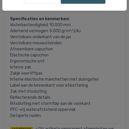
zodat je kind in elke situatie warm en droog blijft. De broek
heeft bretels voor een stevige en comfortabele pasvorm.
Specificaties en kenmerken:
Waterbestendigheid: 10.000 mm
Ademend vermogen: 5.000 g/m²/24u
Verstelbare onderkant van de jas
Verstelbare mouwuiteinden
Afneembare capuchon
Elastische capuchon
Ergonomische snit
Interne zak
Zakje voor liftpas
Interne elastische manchetten met duimgaten
Label aan de binnenkant voor etikettering
Zak met ritssluiting
Reflecterende details
Ritssluiting met stormflap aan de voorkant
PFC-vrij waterafstotend oppervlak
Getapete naden
= Dit artikel is permanent afgeprijsd en we