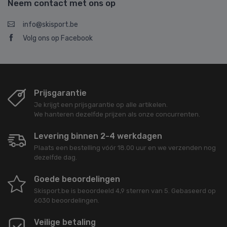
Neem contact met ons op
info@skisport.be
Volg ons op Facebook
Prijsgarantie
Je krijgt een prijsgarantie op alle artikelen.
We hanteren dezelfde prijzen als onze concurrenten.
Levering binnen 2-4 werkdagen
Plaats een bestelling vóór 18.00 uur en we verzenden nog
dezelfde dag.
Goede beoordelingen
Skisport.be
is beoordeeld
4,9
sterren van
5
. Gebaseerd op
6030
beoordelingen.
Veilige betaling