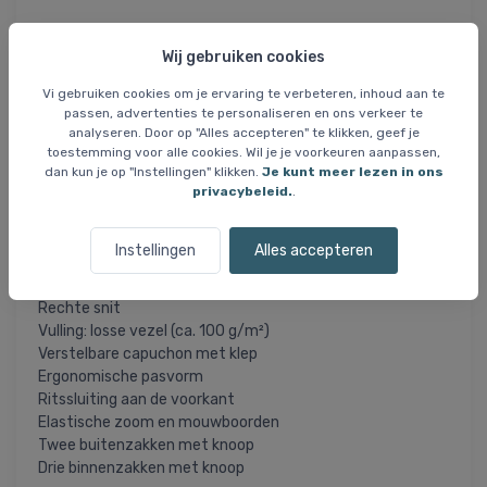
De capuchon is verstelbaar en voorzien van een
Wij gebruiken cookies
beschermende klep. De vulling van losse vezels (ca. 100
g/m²) zorgt voor effectieve isolatie zonder extra gewicht.
Vi gebruiken cookies om je ervaring te verbeteren, inhoud aan te
passen, advertenties te personaliseren en ons verkeer te
De jas sluit met een rits en heeft elastische boorden aan
analyseren. Door op "Alles accepteren" te klikken, geef je
de zoom en mouwen. Met twee buitenzakken met
toestemming voor alle cookies. Wil je je voorkeuren aanpassen,
knoopsluiting en drie binnenzakken is er voldoende ruimte
dan kun je op "Instellingen" klikken.
Je kunt meer lezen in ons
privacybeleid.
.
voor je benodigdheden.
Specificaties
Instellingen
Alles accepteren
Materiaal: gerecycled polyester en polyamide
Narrow fit
Rechte snit
Vulling: losse vezel (ca. 100 g/m²)
Verstelbare capuchon met klep
Ergonomische pasvorm
Ritssluiting aan de voorkant
Elastische zoom en mouwboorden
Twee buitenzakken met knoop
Drie binnenzakken met knoop