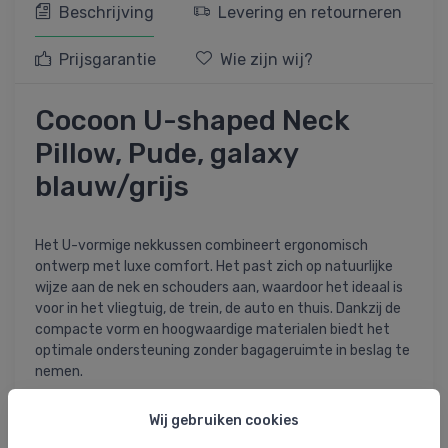
Beschrijving
Levering en retourneren
Prijsgarantie
Wie zijn wij?
Cocoon U-shaped Neck
Pillow, Pude, galaxy
blauw/grijs
Het U-vormige nekkussen combineert ergonomisch
ontwerp met luxe comfort. Het past zich op natuurlijke
wijze aan de nek en schouders aan, waardoor het ideaal is
voor in het vliegtuig, de trein, de auto en thuis. Dankzij de
compacte vorm en hoogwaardige materialen biedt het
optimale ondersteuning zonder bagageruimte in beslag te
nemen.
Specificaties en kenmerken:
Wij gebruiken cookies
- Premium traagschuim vormt zich naar het lichaam en