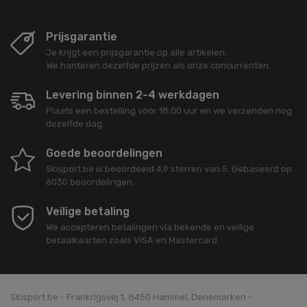
Prijsgarantie
Je krijgt een prijsgarantie op alle artikelen.
We hanteren dezelfde prijzen als onze concurrenten.
Levering binnen 2-4 werkdagen
Plaats een bestelling vóór 18.00 uur en we verzenden nog
dezelfde dag.
Goede beoordelingen
Skisport.be
is beoordeeld
4,9
sterren van
5
. Gebaseerd op
6030
beoordelingen.
Veilige betaling
We accepteren betalingen via bekende en veilige
betaalkaarten zoals VISA en Mastercard.
Skisport.be - Frankrigsvej 1, 8450 Hammel, Denemarken -