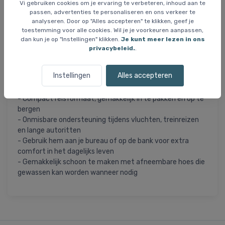
biedt gerichte ondersteuning voor nek en schouders
Vi gebruiken cookies om je ervaring te verbeteren, inhoud aan te
passen, advertenties te personaliseren en ons verkeer te
- Afneembare hoes van zacht, wasbaar velours
analyseren. Door op "Alles accepteren" te klikken, geef je
katoen/polyestermix
toestemming voor alle cookies. Wil je je voorkeuren aanpassen,
- Milieuvriendelijk comfort, vrij van fluorkoolstoffen en
dan kun je op "Instellingen" klikken.
Je kunt meer lezen in ons
geproduceerd met aandacht voor dierenwelzijn
privacybeleid.
.
- Ergonomisch ontwerp vermindert drukpunten en
voorkomt dat het hoofd naar voren of opzij valt
Instellingen
Alles accepteren
- Stabiliteit in alle posities, ideaal voor zowel rechtop
liggen als achteroverleunen
- Compact reisformaat, gemakkelijk in te pakken en op te
bergen
- Onmisbare ondersteuning tijdens vluchten, treinreizen
en lange autoritten
- Gebruik hem aan je bureau of op de bank voor extra
comfort in het dagelijks leven
- Gemakkelijk schoon te maken met afneembare hoes die
gewassen kan worden wanneer nodig