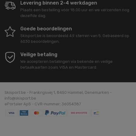
Levering binnen 2-4 werkdagen
Plaats een bestelling vóór 18.00 uur en we verzenden nog
dezelfde dag.
Goede beoordelingen
Skisport.be
is beoordeeld
4,9
sterren van
5
. Gebaseerd op
6030
beoordelingen.
Veilige betaling
We accepteren betalingen via bekende en veilige
betaalkaarten zoals VISA en Mastercard.
Skisport.be - Frankrigsvej 1, 8450 Hammel, Denemarken -
info@skisport.be
ePortaler ApS - CVR-nummer: 36054387