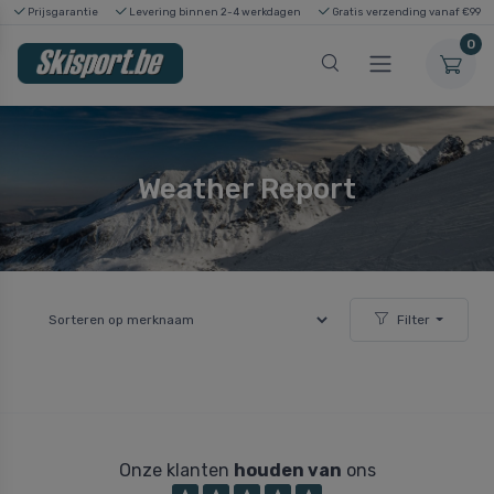
Prijsgarantie
Levering binnen 2-4 werkdagen
Gratis verzending vanaf €99
0
Weather Report
Filter
Onze klanten
houden van
ons