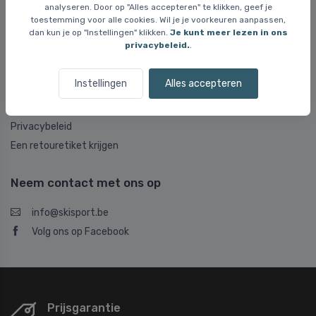
analyseren. Door op "Alles accepteren" te klikken, geef je
Klachten
toestemming voor alle cookies. Wil je je voorkeuren aanpassen,
dan kun je op "Instellingen" klikken.
Je kunt meer lezen in ons
Nuttige links
privacybeleid.
.
Neem contact met ons op
Instellingen
Alles accepteren
Over Skisport.be
Algemene voorwaarden
Privacybeleid
Een retouretiket krijgen
Neem contact met ons op
info@skisport.be
Volg ons op Facebook
Prijsgarantie