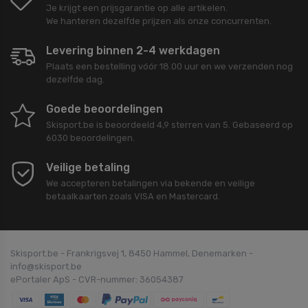
Je krijgt een prijsgarantie op alle artikelen.
We hanteren dezelfde prijzen als onze concurrenten.
Levering binnen 2-4 werkdagen
Plaats een bestelling vóór 18.00 uur en we verzenden nog
dezelfde dag.
Goede beoordelingen
Skisport.be
is beoordeeld
4,9
sterren van
5
. Gebaseerd op
6030
beoordelingen.
Veilige betaling
We accepteren betalingen via bekende en veilige
betaalkaarten zoals VISA en Mastercard.
Skisport.be - Frankrigsvej 1, 8450 Hammel, Denemarken -
info@skisport.be
ePortaler ApS - CVR-nummer: 36054387