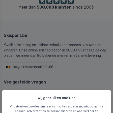
Meer dan
500,000 klanten
sinds 2003.
Skisport.be
Kwaliteitskleding en -skimateriaal voor mannen, vrouwen en
kinderen. Onze online skishop begon in 2000 en vandaag de dag
bieden we meer dan 80 bekende merken met snelle levering.
België (Nederlands) (EUR)
Veelgestelde vragen
Veelgestelde vragen
Wij gebruiken cookies
Levering en verzending
Uitwisseling
Vi gebruiken cookies om je ervaring te verbeteren, inhoud aan te
passen, advertenties te personaliseren en ons verkeer te
Retourneren