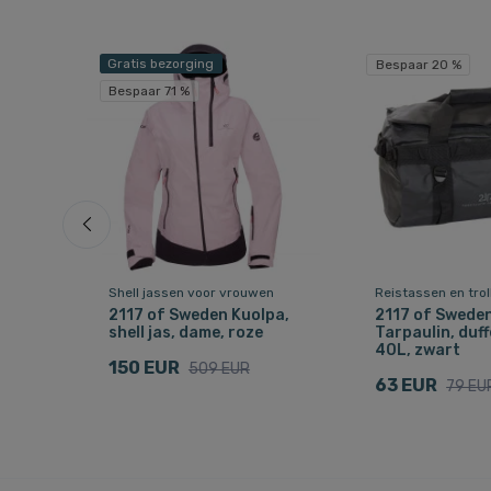
Gratis bezorging
Bespaar 20 %
Bespaar 71 %
Shell jassen voor vrouwen
Reistassen en trol
n,
2117 of Sweden Kuolpa,
2117 of Swede
shell jas, dame, roze
Tarpaulin, duff
40L, zwart
150 EUR
509 EUR
63 EUR
79 EU