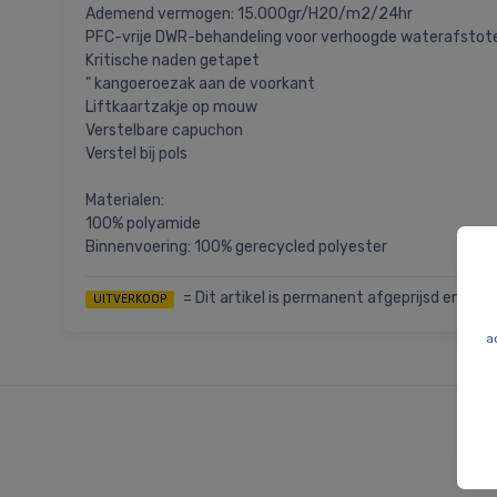
Ademend vermogen: 15.000gr/H2O/m2/24hr
PFC-vrije DWR-behandeling voor verhoogde waterafstot
Kritische naden getapet
" kangoeroezak aan de voorkant
Liftkaartzakje op mouw
Verstelbare capuchon
Verstel bij pols
Materialen:
100% polyamide
Binnenvoering: 100% gerecycled polyester
= Dit artikel is permanent afgeprijsd en we k
UITVERKOOP
a