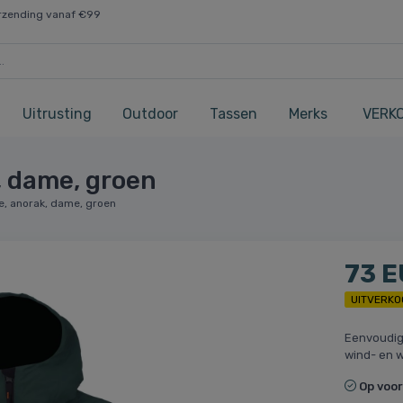
rzending vanaf €99
Uitrusting
Outdoor
Tassen
Merks
VERK
, dame, groen
e, anorak, dame, groen
73 
UITVERKO
Eenvoudige
wind- en w
Op voo