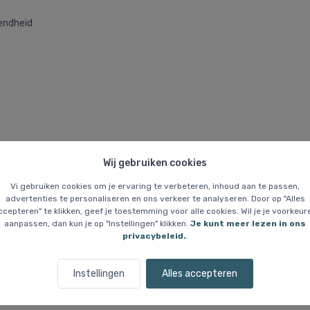
endheid
Wij gebruiken cookies
rijgen er geen meer als de huidige voorraad is uitverkocht. Maten die nie
Vi gebruiken cookies om je ervaring te verbeteren, inhoud aan te passen,
advertenties te personaliseren en ons verkeer te analyseren. Door op "Alles
ccepteren" te klikken, geef je toestemming voor alle cookies. Wil je je voorkeur
aanpassen, dan kun je op "Instellingen" klikken.
Je kunt meer lezen in ons
privacybeleid.
.
Instellingen
Alles accepteren
Vergelijkbare items