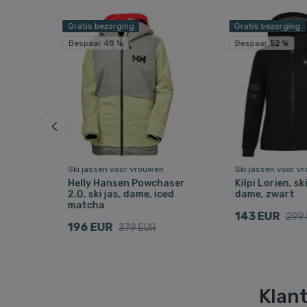
Gratis bezorging
Gratis bezorging
Bespaar 48 %
Bespaar 52 %
Ski jassen voor vrouwen
Ski jassen voor v
me,
Helly Hansen Powchaser
Kilpi Lorien, ski
2.0, ski jas, dame, iced
dame, zwart
matcha
143 EUR
299
196 EUR
379 EUR
Klant