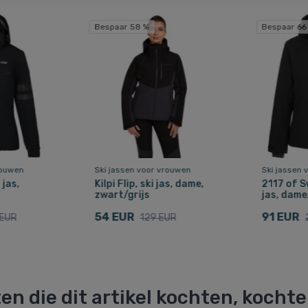
Bespaar 58 %
Bespaar 66
rouwen
Ski jassen voor vrouwen
Ski jassen 
 jas,
Kilpi Flip, ski jas, dame,
2117 of S
zwart/grijs
jas, dame
54 EUR
91 EUR
 EUR
129 EUR
en die dit artikel kochten, kocht