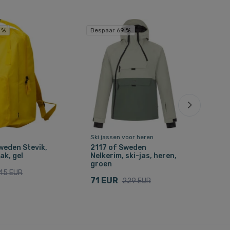
 %
Bespaar 69 %
Besp
Ski jassen voor heren
Ski j
weden Stevik,
2117 of Sweden
211
ak, gel
Nelkerim, ski-jas, heren,
ski-
groen
40
45 EUR
71 EUR
229 EUR