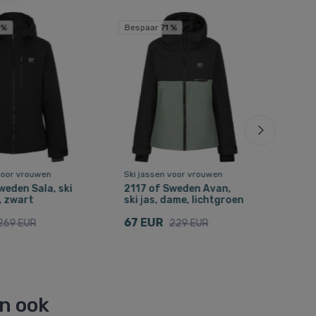
Grat
 %
Bespaar 71 %
voor vrouwen
Ski jassen voor vrouwen
Ski 
weden Sala, ski
2117 of Sweden Avan,
Didr
, zwart
ski jas, dame, lichtgroen
dam
67 EUR
139
269 EUR
229 EUR
en ook