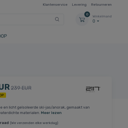
Klantenservice
Levering
Retourneren
0
Winkelmand
0
OOP
EUR
239 EUR
OP
 en licht geïsoleerde ski-jas/anorak, gemaakt van
aterdichte materialen.
Meer lezen
rraad
(We verzenden elke werkdag)