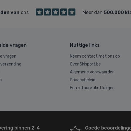
den van
ons
Meer dan
500,000 kl
elde vragen
Nuttige links
de vragen
Neem contact met ons op
 verzending
Over Skisport.be
g
Algemene voorwaarden
n
Privacybeleid
Een retouretiket krijgen
vering binnen 2-4
Goede beoordeling