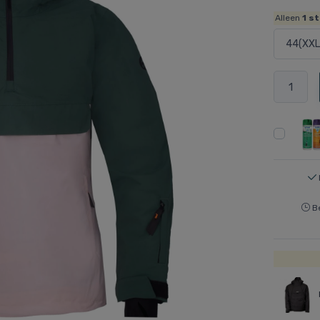
Alleen
1
st
Be