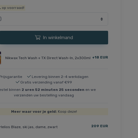
.
op voorraad!
In winkelmand
+18 EUR
Nikwax Tech Wash + TX Direct Wash-In, 2x300ml
Prijsgarantie
Levering binnen 2-4 werkdagen
Gratis verzending vanaf €99
stel binnen
2
uren
52
minuten
25
seconden
en we
verzenden uw bestelling vandaag
Meer waar voor je geld:
Koop deze!
209 EUR
Helios Blaze, ski jas, dame, zwart