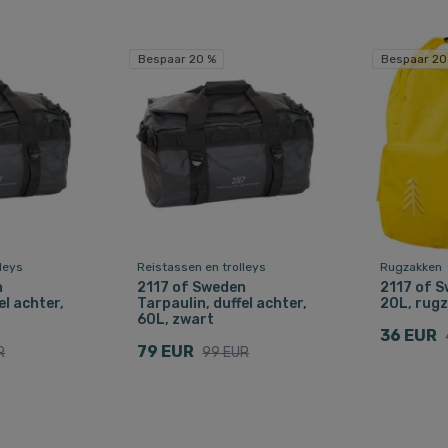
Bespaar 20 %
Bespaar 20
leys
Reistassen en trolleys
Rugzakken
n
2117 of Sweden
2117 of S
el achter,
Tarpaulin, duffel achter,
20L, rugz
60L, zwart
36 EUR
79 EUR
R
99 EUR